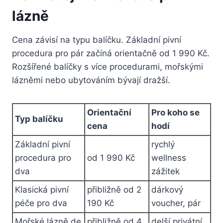
lázně
Cena závisí na typu balíčku. Základní pivní
procedura pro pár začíná orientačně od 1 990 Kč.
Rozšířené balíčky s více procedurami, mořskými
lázněmi nebo ubytováním bývají dražší.
Orientační
Pro koho se
Typ balíčku
cena
hodí
Základní pivní
rychlý
procedura pro
od 1 990 Kč
wellness
dva
zážitek
Klasická pivní
přibližně od 2
dárkový
péče pro dva
190 Kč
voucher, pár
Mořské lázně de
přibližně od 4
delší privátní